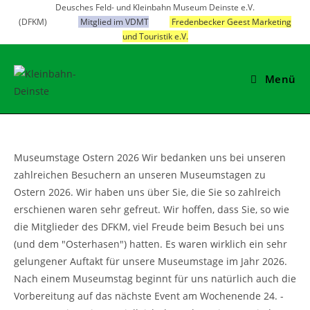
Zum
Deusches Feld- und Kleinbahn Museum Deinste e.V.
(DFKM)
Mitglied im VDMT
Fredenbecker Geest Marketing
Inhalt
und Touristik e.V.
springen
Menü
Museumstage Ostern 2026 Wir bedanken uns bei unseren
zahlreichen Besuchern an unseren Museumstagen zu
Ostern 2026. Wir haben uns über Sie, die Sie so zahlreich
erschienen waren sehr gefreut. Wir hoffen, dass Sie, so wie
die Mitglieder des DFKM, viel Freude beim Besuch bei uns
(und dem "Osterhasen") hatten. Es waren wirklich ein sehr
gelungener Auftakt für unsere Museumstage im Jahr 2026.
Nach einem Museumstag beginnt für uns natürlich auch die
Vorbereitung auf das nächste Event am Wochenende 24. -